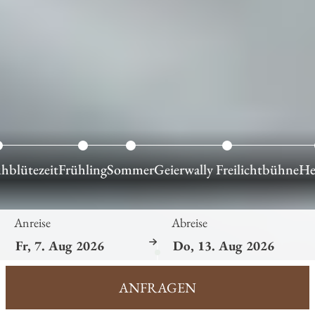
hblütezeit
Frühling
Sommer
Geierwally Freilichtbühne
He
Anreise
Abreise
ANFRAGEN