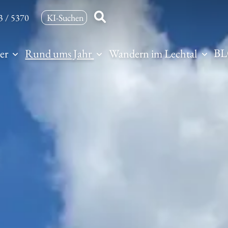
3 / 5370
B
er
Rund ums Jahr
Wandern im Lechtal