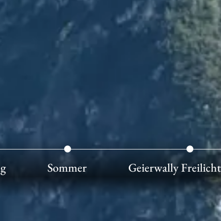
ng
Sommer
Geierwally Freilic