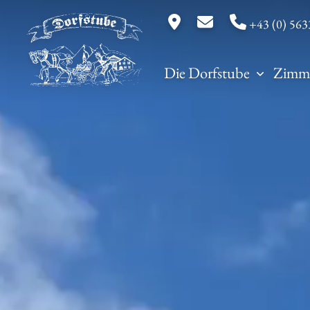
+43 (0) 563
Die Dorfstube
Zimm