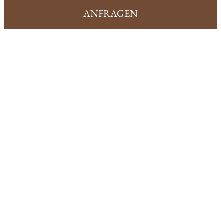
ANFRAGEN
Dorfstube
Die Dorfstube
Restaurant