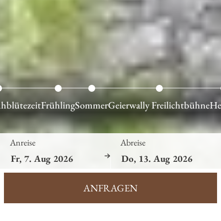
hblütezeit
Frühling
Sommer
Geierwally Freilichtbühne
He
Anreise
Abreise
ANFRAGEN