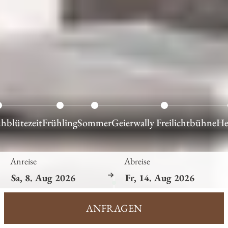
hblütezeit
Frühling
Sommer
Geierwally Freilichtbühne
He
Anreise
Abreise
ANFRAGEN