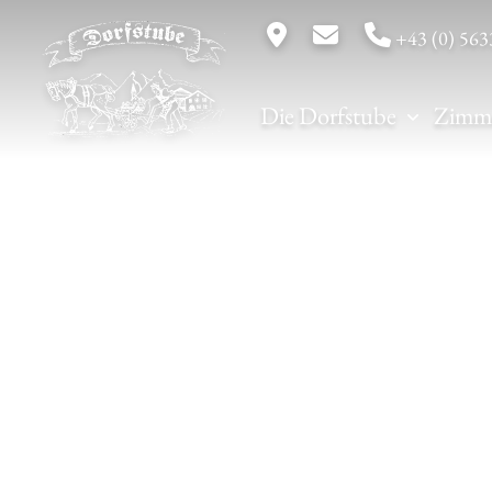
+43 (0) 563
Die Dorfstube
Zimm