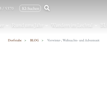
3 / 5370
B
er
Rund ums Jahr
Wandern im Lechtal
Dorfstube
BLOG
Vorwinter-, Weihnachts- und Adventszeit