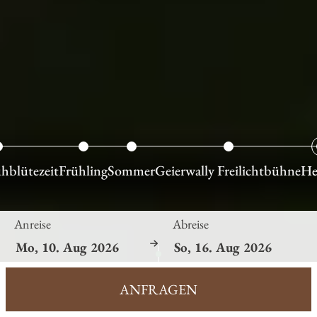
hblütezeit
Frühling
Sommer
Geierwally Freilichtbühne
He
Anreise
Abreise
ANFRAGEN