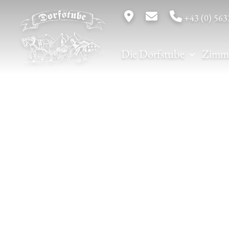
+43 (0) 563
Die Dorfstube
Zimm