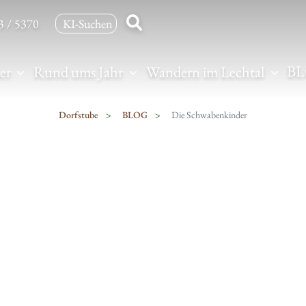
3 / 5370
B
er
Rund ums Jahr
Wandern im Lechtal
Dorfstube
BLOG
Die Schwabenkinder