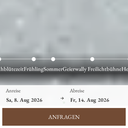
hblütezeit
Frühling
Sommer
Geierwally Freilichtbühne
He
Anreise
Abreise
ANFRAGEN