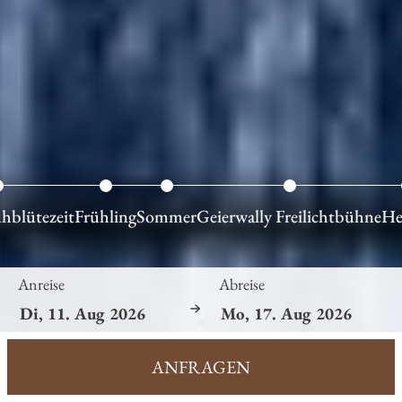
hblütezeit
Frühling
Sommer
Geierwally Freilichtbühne
He
Anreise
Abreise
ANFRAGEN