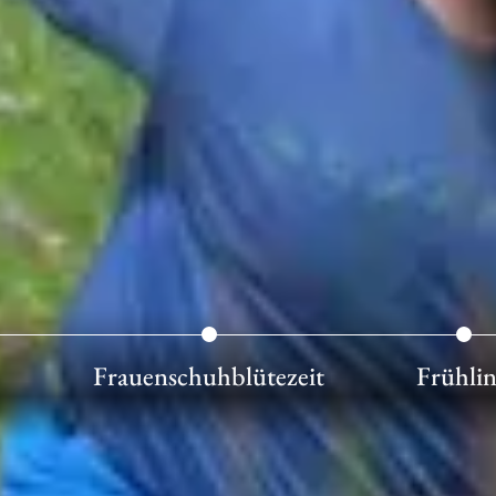
Frauenschuhblütezeit
Frühli