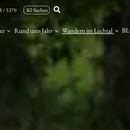
3 / 5370
B
er
Rund ums Jahr
Wandern im Lechtal