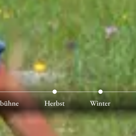
htbühne
Herbst
Winter