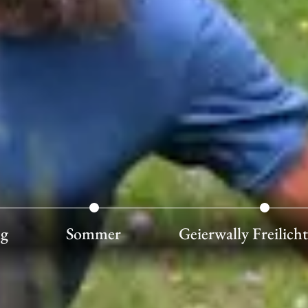
ng
Sommer
Geierwally Freilic