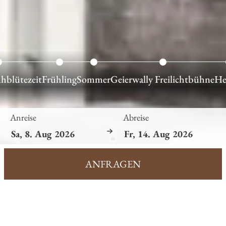
hblütezeit
Frühling
Sommer
Geierwally Freilichtbühne
He
Anreise
Abreise
ANFRAGEN